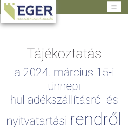
Cégünkről
Tevékenységeink
Tájékoztatás
Szolgáltatások területenként
Dokumentumtár
a
2024.
március
15-i
Ügyfélszolgálat
ünnepi
hulladékszállításról
és
rendről
nyitvatartási