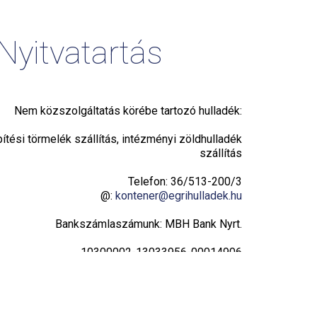
Nyitvatartás
Nem közszolgáltatás körébe tartozó hulladék:
pítési törmelék szállítás, intézményi zöldhulladék
szállítás
Telefon: 36/513-200/3
@:
kontener@egrihulladek.hu
Bankszámlaszámunk: MBH Bank Nyrt.
10300002-13033956-00014906
Adatvédelmi tájékoztató
Hulladékudvar