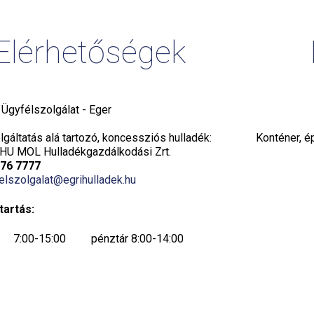
Elérhetőségek
i Ügyfélszolgálat - Eger
gáltatás alá tartozó, koncessziós hulladék:
Konténer, é
HU MOL Hulladékgazdálkodási Zrt.
776 7777
elszolgalat@egrihulladek.hu
tartás:
7:00-15:00 pénztár 8:00-14:00
7:00-15:00 pénztár 8:00-14:00
7:00-15:00 pénztár 8:00-14:00