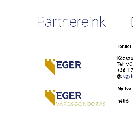
Partnereink
Terület
Közszol
Tel: MO
+36 1 
@:
ugyf
Nyitva 
hétfő:
kedd:
szerda: