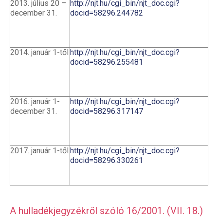
2013. július 20 –
http://njt.hu/cgi_bin/njt_doc.cgi?
december 31.
docid=58296.244782
2014. január 1-től
http://njt.hu/cgi_bin/njt_doc.cgi?
docid=58296.255481
2016. január 1-
http://njt.hu/cgi_bin/njt_doc.cgi?
december 31.
docid=58296.317147
2017. január 1-től
http://njt.hu/cgi_bin/njt_doc.cgi?
docid=58296.330261
A hulladékjegyzékről szóló 16/2001. (VII. 18.)