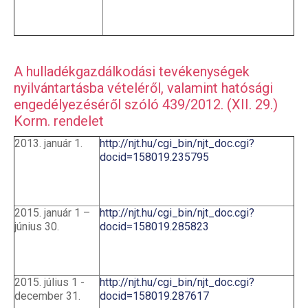
A hulladékgazdálkodási tevékenységek
nyilvántartásba vételéről, valamint hatósági
engedélyezéséről szóló 439/2012. (XII. 29.)
Korm. rendelet
2013. január 1.
http://njt.hu/cgi_bin/njt_doc.cgi?
docid=158019.235795
2015. január 1 –
http://njt.hu/cgi_bin/njt_doc.cgi?
június 30.
docid=158019.285823
2015. július 1 -
http://njt.hu/cgi_bin/njt_doc.cgi?
december 31.
docid=158019.287617