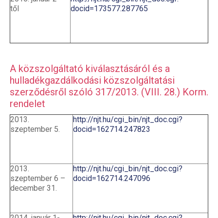
től
docid=173577.287765
A közszolgáltató kiválasztásáról és a
hulladékgazdálkodási közszolgáltatási
szerződésről szóló 317/2013. (VIII. 28.) Korm.
rendelet
2013.
http://njt.hu/cgi_bin/njt_doc.cgi?
szeptember 5.
docid=162714.247823
2013.
http://njt.hu/cgi_bin/njt_doc.cgi?
szeptember 6 –
docid=162714.247096
december 31.
2014. január 1-
http://njt.hu/cgi_bin/njt_doc.cgi?