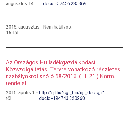
augusztus 14.
docid=57456.285369
2015. augusztus
Nem hatályos.
15-től
Az Országos Hulladékgazdálkodási
Közszolgáltatási Tervre vonatkozó részletes
szabályokról szóló 68/2016. (III. 21.) Korm.
rendelet
2016. április 1 –
http://njt.hu/cgi_bin/njt_doc.cgi?
től
docid=194743.320268