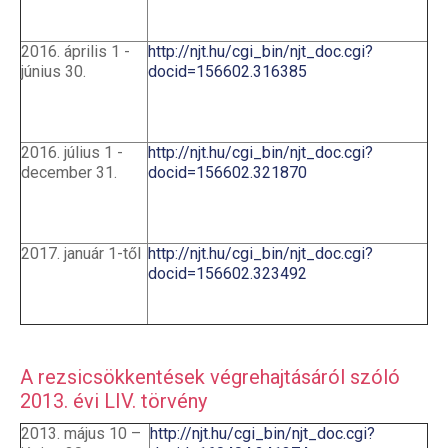
2016. április 1 -
http://njt.hu/cgi_bin/njt_doc.cgi?
június 30.
docid=156602.316385
2016. július 1 -
http://njt.hu/cgi_bin/njt_doc.cgi?
december 31.
docid=156602.321870
2017. január 1-től
http://njt.hu/cgi_bin/njt_doc.cgi?
docid=156602.323492
A rezsicsökkentések végrehajtásáról szóló
2013. évi LIV. törvény
2013. május 10 –
http://njt.hu/cgi_bin/njt_doc.cgi?