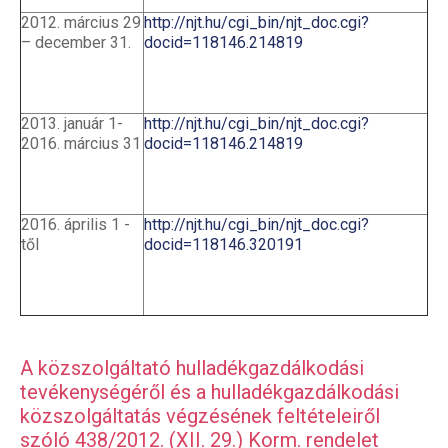
2012. március 29
http://njt.hu/cgi_bin/njt_doc.cgi?
– december 31.
docid=118146.214819
2013. január 1-
http://njt.hu/cgi_bin/njt_doc.cgi?
2016. március 31
docid=118146.214819
2016. április 1 -
http://njt.hu/cgi_bin/njt_doc.cgi?
től
docid=118146.320191
A közszolgáltató hulladékgazdálkodási
tevékenységéről és a hulladékgazdálkodási
közszolgáltatás végzésének feltételeiről
szóló 438/2012. (XII. 29.) Korm. rendelet