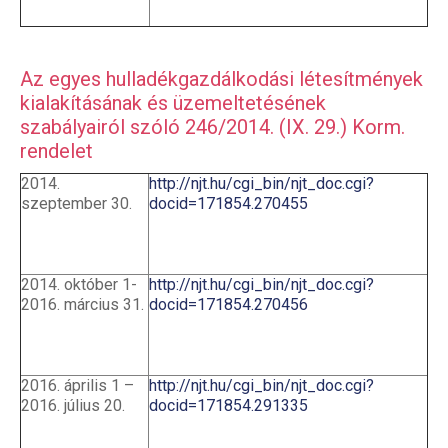
Az egyes hulladékgazdálkodási létesítmények
kialakításának és üzemeltetésének
szabályairól szóló 246/2014. (IX. 29.) Korm.
rendelet
2014.
http://njt.hu/cgi_bin/njt_doc.cgi?
szeptember 30.
docid=171854.270455
2014. október 1-
http://njt.hu/cgi_bin/njt_doc.cgi?
2016. március 31.
docid=171854.270456
2016. április 1 –
http://njt.hu/cgi_bin/njt_doc.cgi?
2016. július 20.
docid=171854.291335