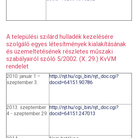
A települési szilárd hulladék kezelésére
szolgáló egyes létesítmények kialakításának
és üzemeltetésének részletes műszaki
szabályairól szóló 5/2002. (X. 29.) KvVM
rendelet
2010. január 1 –
http://njt.hu/cgi_bin/njt_doc.cgi?
szeptember 3.
docid=64151.90786
2013. szeptember
http://njt.hu/cgi_bin/njt_doc.cgi?
4 - szeptember 29.
docid=64151.247013