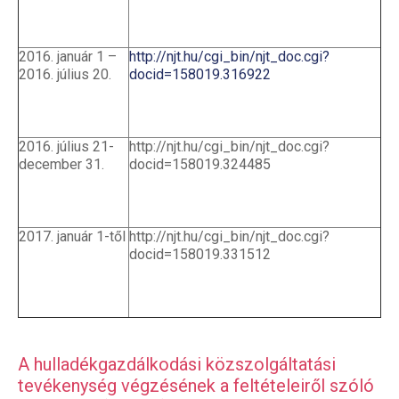
2016. január 1 –
http://njt.hu/cgi_bin/njt_doc.cgi?
2016. július 20.
docid=158019.316922
2016. július 21-
http://njt.hu/cgi_bin/njt_doc.cgi?
december 31.
docid=158019.324485
2017. január 1-től
http://njt.hu/cgi_bin/njt_doc.cgi?
docid=158019.331512
A hulladékgazdálkodási közszolgáltatási
tevékenység végzésének a feltételeiről szóló