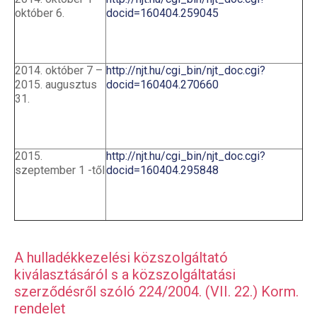
október 6.
docid=160404.259045
2014. október 7 –
http://njt.hu/cgi_bin/njt_doc.cgi?
2015. augusztus
docid=160404.270660
31.
2015.
http://njt.hu/cgi_bin/njt_doc.cgi?
szeptember 1 -től
docid=160404.295848
A hulladékkezelési közszolgáltató
kiválasztásáról s a közszolgáltatási
szerződésről szóló 224/2004. (VII. 22.) Korm.
rendelet