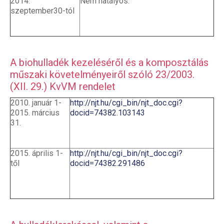
2014.
Nem hatályos.
szeptember30-tól
A biohulladék kezeléséről és a komposztálás
műszaki követelményeiről szóló 23/2003.
(XII. 29.) KvVM rendelet
2010. január 1-
http://njt.hu/cgi_bin/njt_doc.cgi?
2015. március
docid=74382.103143
31.
2015. április 1-
http://njt.hu/cgi_bin/njt_doc.cgi?
től
docid=74382.291486