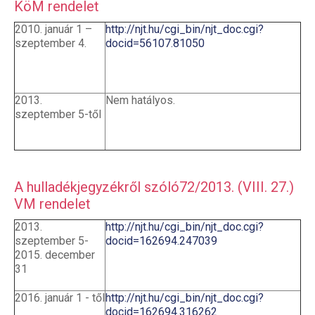
KöM rendelet
2010. január 1 –
http://njt.hu/cgi_bin/njt_doc.cgi?
szeptember 4.
docid=56107.81050
2013.
Nem hatályos.
szeptember 5-től
A hulladékjegyzékről szóló72/2013. (VIII. 27.)
VM rendelet
2013.
http://njt.hu/cgi_bin/njt_doc.cgi?
szeptember 5-
docid=162694.247039
2015. december
31
2016. január 1 - től
http://njt.hu/cgi_bin/njt_doc.cgi?
docid=162694.316262