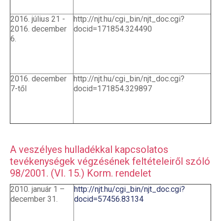
2016. július 21 -
http://njt.hu/cgi_bin/njt_doc.cgi?
2016. december
docid=171854.324490
6.
2016. december
http://njt.hu/cgi_bin/njt_doc.cgi?
7-től
docid=171854.329897
A veszélyes hulladékkal kapcsolatos
tevékenységek végzésének feltételeiről szóló
98/2001. (VI. 15.) Korm. rendelet
2010. január 1 –
http://njt.hu/cgi_bin/njt_doc.cgi?
december 31.
docid=57456.83134