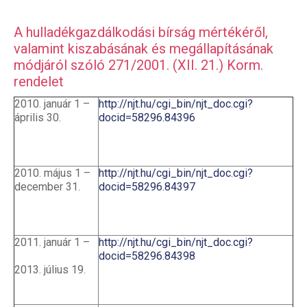
A hulladékgazdálkodási bírság mértékéről,
valamint kiszabásának és megállapításának
módjáról szóló 271/2001. (XII. 21.) Korm.
rendelet
2010. január 1 –
http://njt.hu/cgi_bin/njt_doc.cgi?
április 30.
docid=58296.84396
2010. május 1 –
http://njt.hu/cgi_bin/njt_doc.cgi?
december 31.
docid=58296.84397
2011. január 1 –
http://njt.hu/cgi_bin/njt_doc.cgi?
docid=58296.84398
2013. július 19.