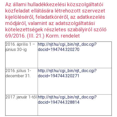
Az állami hulladékkezelési közszolgáltatói
közfeladat ellátására létrehozott szervezet
kijelöléséről, feladatköréről, az adatkezelés
módjáról, valamint az adatszolgáltatási
kötelezettségek részletes szabályiról szóló
69/2016. (III. 21.) Korm. rendelet
2016. április 1 –
http://njt.hu/cgi_bin/njt_doc.cgi?
június 30-ig
docid=194744.320270
2016. július 1-
http://njt.hu/cgi_bin/njt_doc.cgi?
december 31.
docid=194744.320271
2017. január 1-től
http://njt.hu/cgi_bin/njt_doc.cgi?
docid=194744.328814