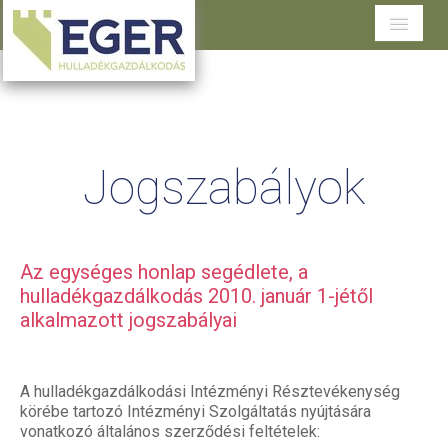
Cégünkről
Tevékenységeink
Jogszabályok
Szolgáltatások területenként
Dokumentumtár
Ügyfélszolgálat
Az egységes honlap segédlete, a
hulladékgazdálkodás 2010. január 1-jétől
alkalmazott jogszabályai
A hulladékgazdálkodási Intézményi Résztevékenység
körébe tartozó Intézményi Szolgáltatás nyújtására
vonatkozó általános szerződési feltételek: