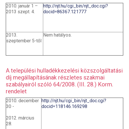
2010. január 1 –
http://njt.hu/cgi_bin/njt_doc.cgi?
2013 szept. 4.
docid=86367.121777
2013.
Nem hatályos.
szeptember 5-től
A települési hulladékkezelési közszolgáltatási
díj megállapításának részletes szakmai
szabályairól szóló 64/2008. (III. 28.) Korm.
rendelet
2010. december
http://njt.hu/cgi_bin/njt_doc.cgi?
30 -
docid=118146.169298
2012. március
28.