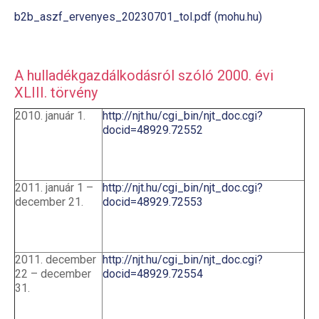
b2b_aszf_ervenyes_20230701_tol.pdf (mohu.hu)
A hulladékgazdálkodásról szóló 2000. évi
XLIII. törvény
2010. január 1.
http://njt.hu/cgi_bin/njt_doc.cgi?
docid=48929.72552
2011. január 1 –
http://njt.hu/cgi_bin/njt_doc.cgi?
december 21.
docid=48929.72553
2011. december
http://njt.hu/cgi_bin/njt_doc.cgi?
22 – december
docid=48929.72554
31.