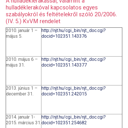
A hulladéklerakással, valamint a
hulladéklerakóval kapcsolatos egyes
szabályokról és feltételekről szóló 20/2006.
(IV. 5.) KvVM rendelet
2010. január 1 –
http://njt.hu/cgi_bin/njt_doc.cgi?
május 5.
docid=102351.143376
2010. május 6 –
http://njt.hu/cgi_bin/njt_doc.cgi?
május 31.
docid=102351.143377
2013. június 1 –
http://njt.hu/cgi_bin/njt_doc.cgi?
december 31.
docid=102351.242015
2014. január 1-
http://njt.hu/cgi_bin/njt_doc.cgi?
2015. március 31.
docid=102351.254682