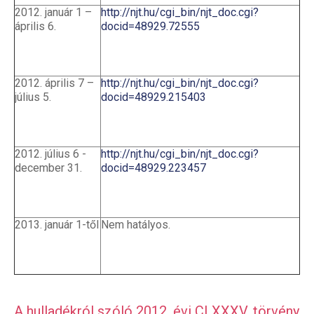
2012. január 1 –
http://njt.hu/cgi_bin/njt_doc.cgi?
április 6.
docid=48929.72555
2012. április 7 –
http://njt.hu/cgi_bin/njt_doc.cgi?
július 5.
docid=48929.215403
2012. július 6 -
http://njt.hu/cgi_bin/njt_doc.cgi?
december 31.
docid=48929.223457
2013. január 1-től
Nem hatályos.
A hulladékról szóló 2012. évi CLXXXV. törvény