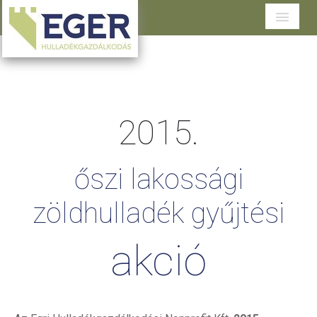
Cégünkről
Tevékenységeink
2015.
Szolgáltatások területenként
Dokumentumtár
őszi
lakossági
Ügyfélszolgálat
zöldhulladék
gyűjtési
akció