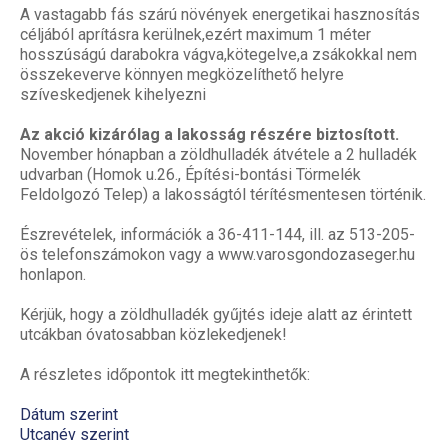
A vastagabb fás szárú növények energetikai hasznosítás
céljából aprításra kerülnek,ezért maximum 1 méter
hosszúságú darabokra vágva,kötegelve,a zsákokkal nem
összekeverve könnyen megközelíthető helyre
szíveskedjenek kihelyezni
Az akció kizárólag a lakosság részére biztosított.
November hónapban a zöldhulladék átvétele a 2 hulladék
udvarban (Homok u.26., Építési-bontási Törmelék
Feldolgozó Telep) a lakosságtól térítésmentesen történik.
Észrevételek, információk a 36-411-144, ill. az 513-205-
ös telefonszámokon vagy a www.varosgondozaseger.hu
honlapon.
Kérjük, hogy a zöldhulladék gyűjtés ideje alatt az érintett
utcákban óvatosabban közlekedjenek!
A részletes időpontok itt megtekinthetők:
Dátum szerint
Utcanév szerint