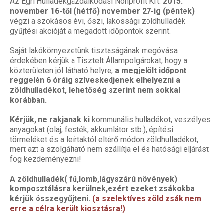
Az Egri Hulladékgazdálkodási Nonprofit Kft.
2015.
november 16-től (hétfő) november 27-ig (péntek)
végzi a szokásos évi, őszi, lakossági zöldhulladék
gyűjtési akcióját a megadott időpontok szerint.
Saját lakókörnyezetünk tisztaságának megóvása
érdekében kérjük a Tisztelt Állampolgárokat, hogy a
közterületen jól látható helyre,
a megjelölt időpont
reggelén 6 óráig szíveskedjenek elhelyezni a
zöldhulladékot, lehetőség szerint nem sokkal
korábban.
Kérjük, ne rakjanak ki
kommunális hulladékot, veszélyes
anyagokat (olaj, festék, akkumlátor stb.), építési
törmeléket és a leírtaktól eltérő módon zöldhulladékot,
mert azt a szolgáltató nem szállítja el és hatósági eljárást
fog kezdeményezni!
A zöldhulladék( fű,lomb,lágyszárú növények)
komposztálásra kerülnek,ezért ezeket zsákokba
kérjük összegyűjteni.
(a szelektíves zöld zsák nem
erre a célra került kiosztásra!)