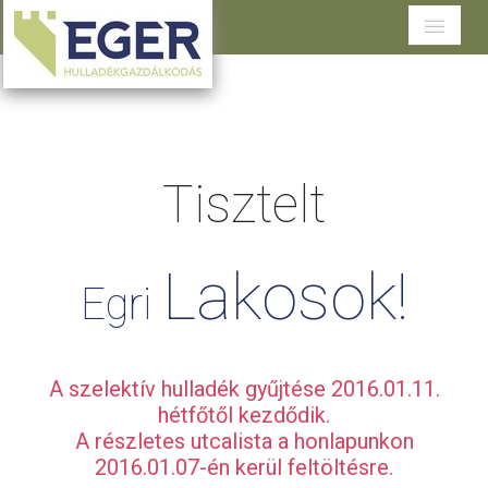
Cégünkről
Tevékenységeink
Tisztelt
Szolgáltatások területenként
Dokumentumtár
Lakosok!
Ügyfélszolgálat
Egri
A szelektív hulladék gyűjtése 2016.01.11.
hétfőtől kezdődik.
A részletes utcalista a honlapunkon
2016.01.07-én kerül feltöltésre.