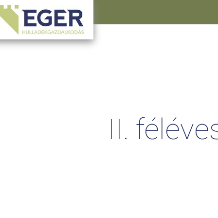
II.
féléve