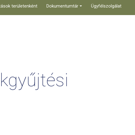
tások területenként
Dokumentumtár
Ügyfélszolgálat
kgyűjtési