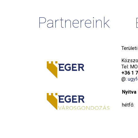
Partnereink
Terület
Közszol
Tel: MO
+36 1 
@:
ugyf
Nyitva 
hétfő:
kedd:
szerda: