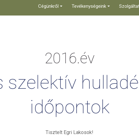
Cégünkről
Tevékenységeink
Szolgálta
2016.év
s
szelektív
hulladé
időpontok
Tisztelt Egri Lakosok!