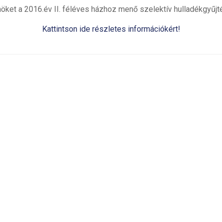
nöket a 2016.év II. féléves házhoz menő szelektív hulladékgyűjté
Kattintson ide részletes információkért!