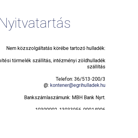
Nyitvatartás
Nem közszolgáltatás körébe tartozó hulladék:
pítési törmelék szállítás, intézményi zöldhulladék
szállítás
Telefon: 36/513-200/3
@:
kontener@egrihulladek.hu
Bankszámlaszámunk: MBH Bank Nyrt.
10300002-13033956-00014906
Adatvédelmi tájékoztató
Hulladékudvar