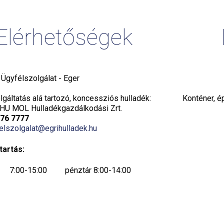
Elérhetőségek
i Ügyfélszolgálat - Eger
gáltatás alá tartozó, koncessziós hulladék:
Konténer, é
HU MOL Hulladékgazdálkodási Zrt.
776 7777
elszolgalat@egrihulladek.hu
tartás:
7:00-15:00 pénztár 8:00-14:00
7:00-15:00 pénztár 8:00-14:00
7:00-15:00 pénztár 8:00-14:00