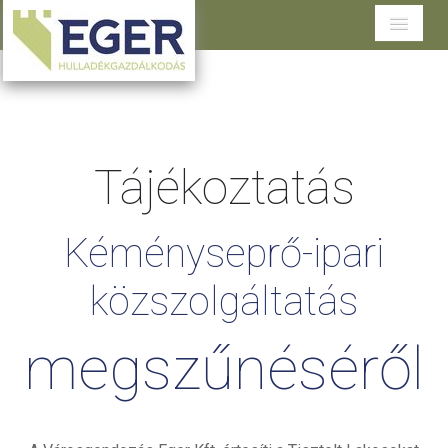
Cégünkről
Tevékenységeink
Tájékoztatás
Szolgáltatások területenként
Dokumentumtár
Kéményseprő-ipari
Ügyfélszolgálat
közszolgáltatás
megszűnéséről