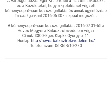
A Városgondozás Eger Kft. értesíti a Tisztelt Lakosokat
és a Közületeket, hogy a kijelöléssel végzett
kéményseprő-ipari közszolgáltatás és annak ügyintézése
Társaságunknál 2016.06.30.-i nappal megszűnt.
A kéményseprő-ipari közszolgáltatást 2016.07.01-től a
Heves Megyei a Katasztrófavédelem végzi.
Címük: 3300-Eger, Klapka György u. 11.
Honlap:
http://heves.katasztrofavedelem.hu/
Telefonszám: 06-36-510-230