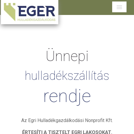
Cégünkről
Tevékenységeink
Ünnepi
Szolgáltatások területenként
Dokumentumtár
hulladékszállítás
Ügyfélszolgálat
rendje
Az Egri Hulladékgazdálkodási Nonprofit Kft.
ÉRTESÍTI A TISZTELT EGRI LAKOSOKAT
,