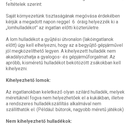
feltételek szerint:
Saját környezetünk tisztaságának megóvása érdekében
kérjük a megadott napon reggel 6 óráig helyezzék ki a
„lomhulladékot” az ingatlan előtti közterületre.
A lom hulladékot a gyűjtési útvonalon (lakóingatlanok
előtt) úgy kell elhelyezni, hogy az a begyűjtő gépjárművel
jól megközelíthető legyen. A kihelyezett hulladék nem
akadályozhatja a gyalogos- és gépjárműforgalmat. Az
apróbb, kisméretű hulladékot bekötözött zsákokban kell
kihelyezni.
Kihelyezhető lomok:
Az ingatlanokban keletkező olyan szilárd hulladék, melyek
méretüknél fogva nem helyezhetőek el a kukákban, illetve
a rendszeres hulladékszállítás alkalmával nem
szállíthatók el. (Például: bútorok, nagyobb méretű játékok)
Nem kihelyezhető hulladékok: