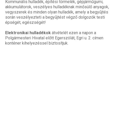
Kommunális hulladék, építési törmelék, gépjárműgumi,
akkumulátorok, veszélyes hulladéknak minősülő anyagok,
vegyszerek és minden olyan hulladék, amely a begyűjtés
során veszélyezteti a begyűjtést végző dolgozók testi
épségét, egészségét!
Elektronikai hulladékok
átvételét ezen a napon a
Polgármesteri Hivatal előtt Egerszólát, Egri u. 2. címen
konténer kihelyezéssel biztosítjuk.