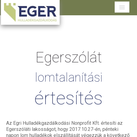
Cégünkről
Tevékenységeink
Egerszólát
Szolgáltatások területenként
Dokumentumtár
lomtalanítási
Ügyfélszolgálat
értesítés
Az Egri Hulladékgazdálkodási Nonprofit Kft. értesíti az
Egerszóláti lakosságot, hogy 2017.10.27-én, pénteki
napon lom hulladékok elszállítását végezzük a következő