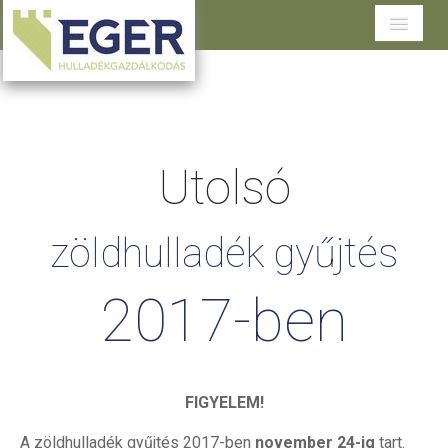
Cégünkről
Tevékenységeink
Utolsó
Szolgáltatások területenként
Dokumentumtár
zöldhulladék
gyűjtés
Ügyfélszolgálat
2017-ben
FIGYELEM!
A zöldhulladék gyűjtés 2017-ben
november 24-ig
tart.