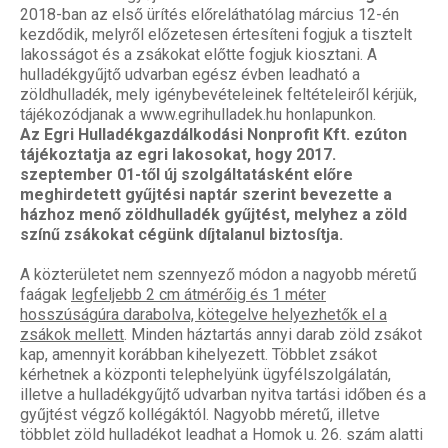
2018-ban az első ürítés előreláthatólag március 12-én
kezdődik, melyről előzetesen értesíteni fogjuk a tisztelt
lakosságot és a zsákokat előtte fogjuk kiosztani. A
hulladékgyűjtő udvarban egész évben leadható a
zöldhulladék, mely igénybevételeinek feltételeiről kérjük,
tájékozódjanak a www.egrihulladek.hu honlapunkon.
Az Egri Hulladékgazdálkodási Nonprofit Kft. ezúton
tájékoztatja az egri lakosokat, hogy 2017.
szeptember 01-től új szolgáltatásként előre
meghirdetett gyűjtési naptár szerint bevezette a
házhoz menő zöldhulladék gyűjtést, melyhez a zöld
színű zsákokat cégünk díjtalanul biztosítja.
A közterületet nem szennyező módon a nagyobb méretű
faágak
legfeljebb 2 cm átmérőig és 1 méter
hosszúságúra darabolva, kötegelve helyezhetők el a
zsákok mellett
. Minden háztartás annyi darab zöld zsákot
kap, amennyit korábban kihelyezett. Többlet zsákot
kérhetnek a központi telephelyünk ügyfélszolgálatán,
illetve a hulladékgyűjtő udvarban nyitva tartási időben és a
gyűjtést végző kollégáktól. Nagyobb méretű, illetve
többlet zöld hulladékot leadhat a Homok u. 26. szám alatti