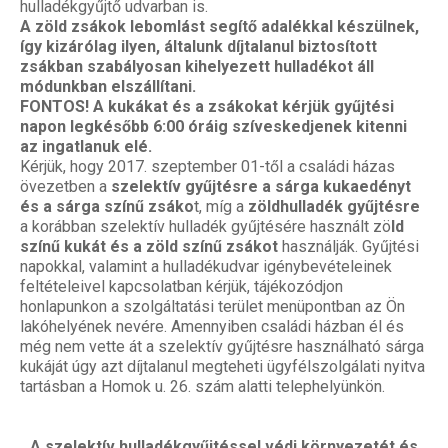
hulladékgyűjtő udvarban is.
A zöld zsákok lebomlást segítő adalékkal készülnek,
így kizárólag ilyen, általunk díjtalanul biztosított
zsákban szabályosan kihelyezett hulladékot áll
módunkban elszállítani.
FONTOS! A kukákat és a zsákokat kérjük gyűjtési
napon legkésőbb 6:00 óráig szíveskedjenek kitenni
az ingatlanuk elé.
Kérjük, hogy 2017. szeptember 01-től a családi házas
övezetben a
szelektív gyűjtésre a sárga kukaedényt
és a sárga színű zsáko
t, míg a
zöldhulladék gyűjtésre
a korábban szelektív hulladék gyűjtésére használt zö
ld
színű kukát és a zöld színű zsákot
használják. Gyűjtési
napokkal, valamint a hulladékudvar igénybevételeinek
feltételeivel kapcsolatban kérjük, tájékozódjon
honlapunkon a szolgáltatási terület menüpontban az Ön
lakóhelyének nevére. Amennyiben családi házban él és
még nem vette át a szelektív gyűjtésre használható sárga
kukáját úgy azt díjtalanul megteheti ügyfélszolgálati nyitva
tartásban a Homok u. 26. szám alatti telephelyünkön.
A szelektív hulladékgyűjtéssel védi környezetét és