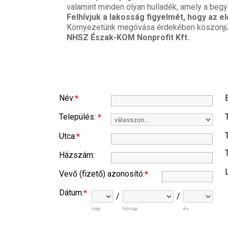
valamint minden olyan hulladék, amely a beg
Felhívjuk a lakosság figyelmét, hogy az e
Környezetünk megóvása érdekében köszönjük
NHSZ Észak-KOM Nonprofit Kft.
Név:
*
Település:
*
Utca:
*
Házszám:
Vevő (fizető) azonosító:
*
Dátum:
*
/
/
nap
hónap
év