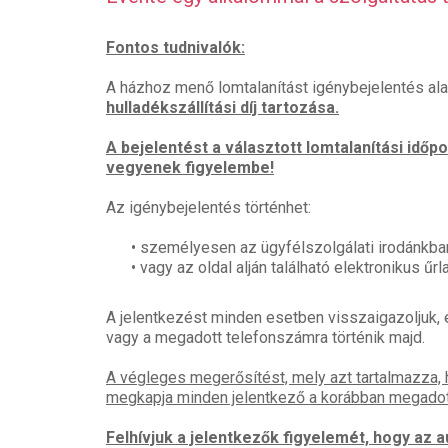
Fontos tudnivalók:
A házhoz menő lomtalanítást igénybejelentés ala
hulladékszállítási díj tartozása.
A bejelentést a választott lomtalanítási idő
vegyenek figyelembe!
Az igénybejelentés történhet:
• személyesen az ügyfélszolgálati irodánkba
• vagy az oldal alján található elektronikus űr
A jelentkezést minden esetben visszaigazoljuk, é
vagy a megadott telefonszámra történik majd.
A végleges megerősítést, mely azt tartalmazza, 
megkapja minden jelentkező a korábban megadott
Felhívjuk a jelentkezők figyelemét, hogy az 