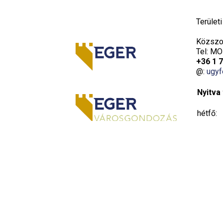
Terület
Közszol
Tel: MO
+36 1 
@:
ugyf
Nyitva 
hétfő:
kedd:
szerda:
csütört
péntek: