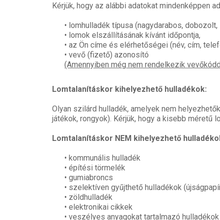
Kérjük, hogy az alábbi adatokat mindenképpen ad
• lomhulladék típusa (nagydarabos, dobozolt,
• lomok elszállításának kívánt időpontja,
• az Ön címe és elérhetőségei (név, cím, telef
• vevő (fizető) azonosító
(Amennyiben még nem rendelkezik vevőkóddal 
Lomtalanításkor kihelyezhető hulladékok:
Olyan szilárd hulladék, amelyek nem helyezhetők e
játékok, rongyok). Kérjük, hogy a kisebb méretű
Lomtalanításkor NEM kihelyezhető hulladéko
• kommunális hulladék
• építési törmelék
• gumiabroncs
• szelektíven gyűjthető hulladékok (újságpapí
• zöldhulladék
• elektronikai cikkek
• veszélyes anyagokat tartalmazó hulladékok (