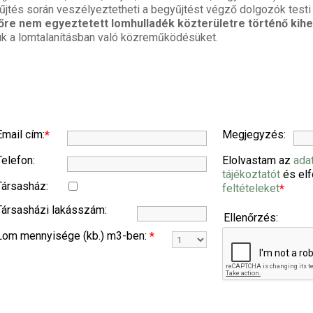
yűjtés során veszélyeztetheti a begyűjtést végző dolgozók test
lőre nem egyeztetett lomhulladék közterületre történő kihe
 a lomtalanításban való közreműködésüket.
Email cím:
Megjegyzés:
*
Telefon:
Elolvastam az
ada
tájékoztatót
és el
Társasház:
feltételeket
*
Társasházi lakásszám:
Ellenőrzés:
Lom mennyisége (kb.) m3-ben:
*