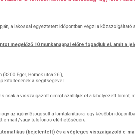
pján, a lakossal egyeztetett időpontban végzi a közszolgáltató 
pontot megelőző 10 munkanappal előre fogadjuk el, amit a j
n (3300 Eger, Homok utca 26.),
lap kitöltésének a segítségével:
s csak a visszaigazolt címről szállítjuk el a kihelyezett lomot,
hogy az igénylő jogosult a lomtalanításra, egy későbbi időpontb
 e-mail /vagy telefonos elérhetőségére.
automatikus (bejelentett) és a végleges visszaigazoló e-ma