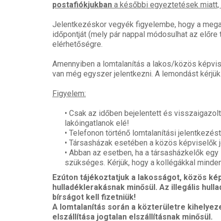
postafiókjukban
a későbbi egyeztetések miatt, e
Jelentkezéskor vegyék figyelembe, hogy a megado
időpontját (mely pár nappal módosulhat az előre 
elérhetőségre.
Amennyiben a lomtalanítás a lakos/közös képvise
van még egyszer jelentkezni. A lemondást kérjük
Figyelem:
• Csak az időben bejelentett és visszaigazolt 
lakóingatlanok elé!
• Telefonon történő lomtalanítási jelentkezé
• Társasházak esetében a közös képviselők j
• Abban az esetben, ha a társasházkelők egy 
szükséges. Kérjük, hogy a kollégákkal minde
Ezúton tájékoztatjuk a lakosságot, közös kép
hulladéklerakásnak minősül. Az illegális hul
bírságot kell fizetniük!
A lomtalanítás során a közterületre kihelyeze
elszállítása jogtalan elszállításnak minősül.