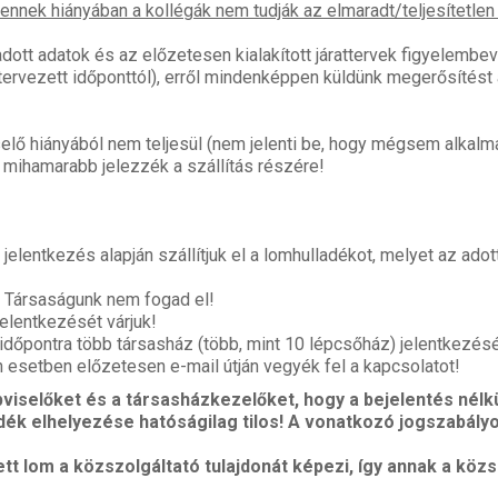
nnek hiányában a kollégák nem tudják az elmaradt/teljesítetlen 
tt adatok és az előzetesen kialakított járattervek figyelembev
tervezett időponttól), erről mindenképpen küldünk megerősítést a
lő hiányából nem teljesül (nem jelenti be, hogy mégsem alkalma
 mihamarabb jelezzék a szállítás részére!
jelentkezés alapján szállítjuk el a lomhulladékot, melyet az adot
st Társaságunk nem fogad el!
elentkezését várjuk!
időpontra több társasház (több, mint 10 lépcsőház) jelentkezésé
n esetben előzetesen e-mail útján vegyék fel a kapcsolatot!
viselőket és a társasházkezelőket, hogy a bejelentés nélkül
ladék elhelyezése hatóságilag tilos! A vonatkozó jogszabá
tt lom a közszolgáltató tulajdonát képezi, így annak a közs