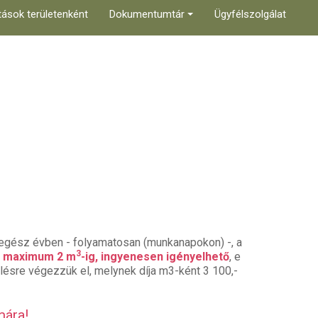
tások területenként
Dokumentumtár
Ügyfélszolgálat
l egész évben - folyamatosan (munkanapokon) -, a
3
, maximum 2 m
-ig, ingyenesen igényelhető
, e
elésre végezzük el, melynek díja m3-ként 3 100,-
mára!