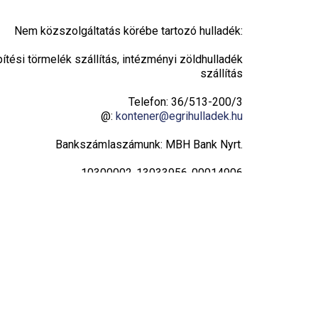
Nem közszolgáltatás körébe tartozó hulladék:
pítési törmelék szállítás, intézményi zöldhulladék
szállítás
Telefon: 36/513-200/3
@:
kontener@egrihulladek.hu
Bankszámlaszámunk: MBH Bank Nyrt.
10300002-13033956-00014906
Adatvédelmi tájékoztató
Hulladékudvar
Hétfő: 8:00 – 16:00
Kedd: 8:00 – 16:00
Szerda: 8:00 – 16:00