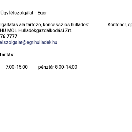
i Ügyfélszolgálat - Eger
gáltatás alá tartozó, koncessziós hulladék:
Konténer, é
HU MOL Hulladékgazdálkodási Zrt.
776 7777
elszolgalat@egrihulladek.hu
tartás:
7:00-15:00 pénztár 8:00-14:00
7:00-15:00 pénztár 8:00-14:00
7:00-15:00 pénztár 8:00-14:00
7:00-19:00 pénztár 8:00-19:00
ök:
(14:00-19:00 csak készpénzes fizetés)
ügyfélfogadás szünetel, csak telefonos
ügyintézés történik 7:00-14:00