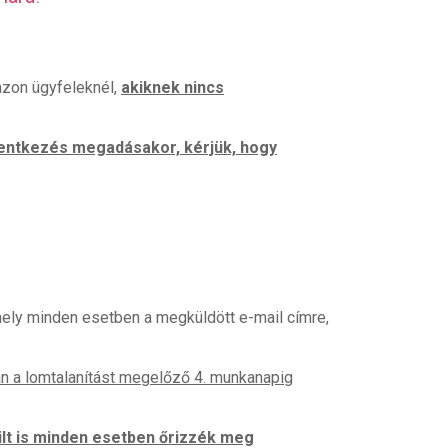
azon ügyfeleknél,
akiknek nincs
elentkezés megadásakor, kérjük, hogy
 mely minden esetben a megküldött e-mail címre,
an a lomtalanítást megelőző 4. munkanapig
ilt is minden esetben őrizzék meg