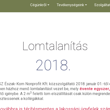
Cégünkről
Tevékenységeink
Szolgálta
Lomtalanítás
2018.
SZ Észak-Kom Nonprofit Kft. közszolgáltató 2018. január 01.-tő
ben házhoz menő lomtalanítást vezet be, mely
évente egyszer
3
ető igénybe. A 2 m
feletti lom elszállítását csak külön megrend
eztessenek a kollégákkal.
továbbra is térítésmentes a lakossági ügyfelek szá