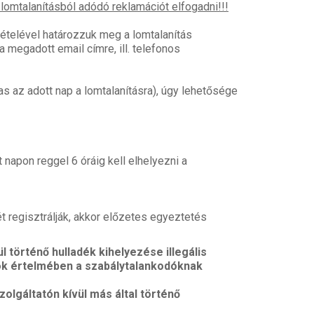
lomtalanításból adódó reklamációt elfogadni!!!
ételével határozzuk meg a lomtalanítás
 megadott email címre, ill. telefonos
s az adott nap a lomtalanításra), úgy lehetősége
t napon reggel 6 óráig kell elhelyezni a
t regisztrálják, akkor előzetes egyeztetés
 történő hulladék kihelyezése illegális
lyok értelmében a szabálytalankodóknak
zolgáltatón kívül más által történő