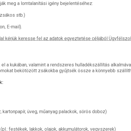
ják meg a lomtalanítási igény bejelentéséhez:
 zsákos stb.)
on, E-mail).
kérjük keresse fel az adatok egyeztetése céljából Ügyfélszol
l a kukában, valamint a rendszeres hulladékszállítás alkalmával n
 lomokat bekötözött zsákokba gyűjtsék össze a könnyebb szállí
k:
r, kartonpapír, üveg, műanyag palackok, sörös doboz)
pl.: festékek, lakkok, olajok, akkumulátorok, vegyszerek)