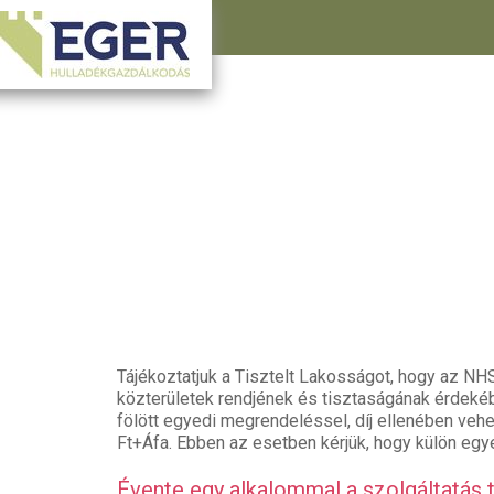
Tájékoztatjuk a Tisztelt Lakosságot, hogy az NH
közterületek rendjének és tisztaságának érdeké
fölött egyedi megrendeléssel, díj ellenében veh
Ft+Áfa. Ebben az esetben kérjük, hogy külön egy
Évente egy alkalommal a szolgáltatás 