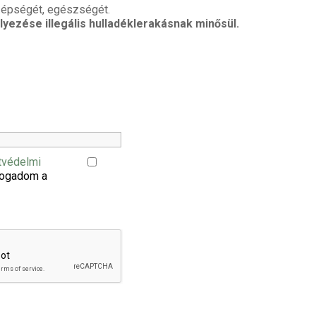
i épségét, egészségét.
lyezése illegális hulladéklerakásnak minősül.
tvédelmi
fogadom a