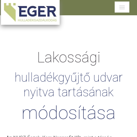
Cégünkről
Tevékenységeink
Lakossági
Szolgáltatások területenként
Dokumentumtár
hulladékgyűjtő
udvar
Ügyfélszolgálat
nyitva
tartásának
módosítása