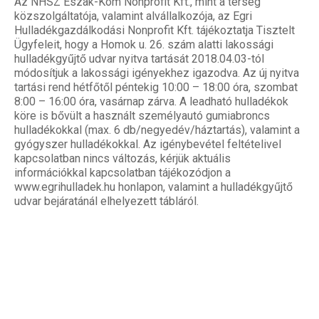
Az NHSZ Észak-Kom Nonprofit Kft., mint a térség
közszolgáltatója, valamint alvállalkozója, az Egri
Hulladékgazdálkodási Nonprofit Kft. tájékoztatja Tisztelt
Ügyfeleit, hogy a Homok u. 26. szám alatti lakossági
hulladékgyűjtő udvar nyitva tartását 2018.04.03-tól
módosítjuk a lakossági igényekhez igazodva. Az új nyitva
tartási rend hétfőtől péntekig 10:00 – 18:00 óra, szombat
8:00 – 16:00 óra, vasárnap zárva. A leadható hulladékok
köre is bővült a használt személyautó gumiabroncs
hulladékokkal (max. 6 db/negyedév/háztartás), valamint a
gyógyszer hulladékokkal. Az igénybevétel feltételivel
kapcsolatban nincs változás, kérjük aktuális
információkkal kapcsolatban tájékozódjon a
www.egrihulladek.hu honlapon, valamint a hulladékgyűjtő
udvar bejáratánál elhelyezett tábláról.