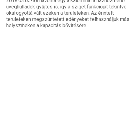
2018.03.05-től havonta egy alkalommal a házhozmenő
üveghulladék gyűjtés is, így a sziget funkcióját tekintve
okafogyottá vált ezeken a területeken. Az érintett
területeken megszüntetett edényeket felhasználjuk más
helyszíneken a kapacitás bővítésére.