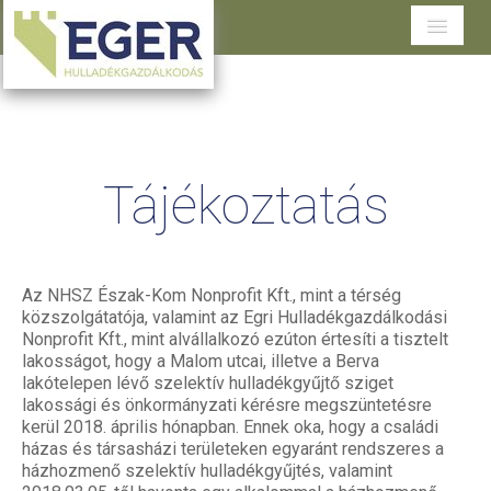
Cégünkről
Tevékenységeink
Tájékoztatás
Szolgáltatások területenként
Dokumentumtár
Ügyfélszolgálat
Az NHSZ Észak-Kom Nonprofit Kft., mint a térség
közszolgátatója, valamint az Egri Hulladékgazdálkodási
Nonprofit Kft., mint alvállalkozó ezúton értesíti a tisztelt
lakosságot, hogy a Malom utcai, illetve a Berva
lakótelepen lévő szelektív hulladékgyűjtő sziget
lakossági és önkormányzati kérésre megszüntetésre
kerül 2018. április hónapban. Ennek oka, hogy a családi
házas és társasházi területeken egyaránt rendszeres a
házhozmenő szelektív hulladékgyűjtés, valamint