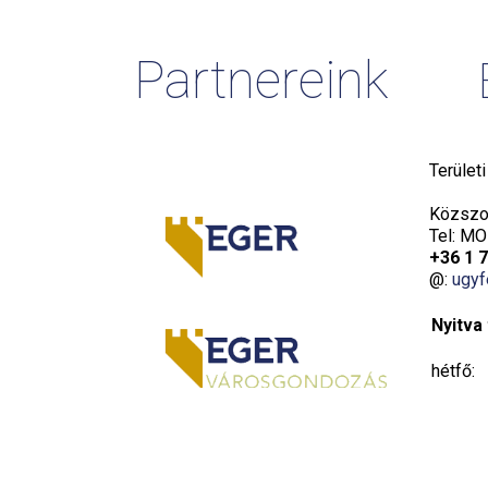
Partnereink
Terület
Közszol
Tel: MO
+36 1 
@:
ugyf
Nyitva 
hétfő:
kedd:
szerda: