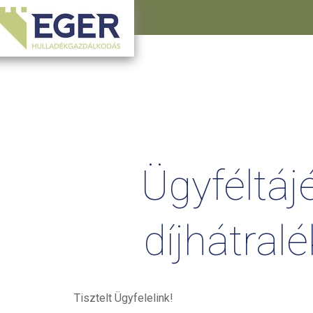
Ügyféltáj
díjhátralé
Tisztelt Ügyfelelink!