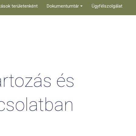
tások területenként
Dokumentumtár
Ügyfélszolgálat
rtozás
és
csolatban