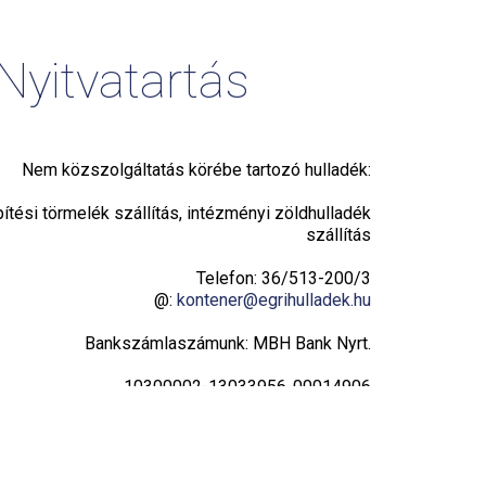
Nyitvatartás
Nem közszolgáltatás körébe tartozó hulladék:
pítési törmelék szállítás, intézményi zöldhulladék
szállítás
Telefon: 36/513-200/3
@:
kontener@egrihulladek.hu
Bankszámlaszámunk: MBH Bank Nyrt.
10300002-13033956-00014906
Adatvédelmi tájékoztató
Hulladékudvar