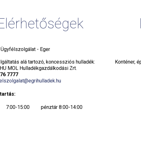
Elérhetőségek
i Ügyfélszolgálat - Eger
gáltatás alá tartozó, koncessziós hulladék:
Konténer, é
HU MOL Hulladékgazdálkodási Zrt.
776 7777
elszolgalat@egrihulladek.hu
tartás:
7:00-15:00 pénztár 8:00-14:00
7:00-15:00 pénztár 8:00-14:00
7:00-15:00 pénztár 8:00-14:00