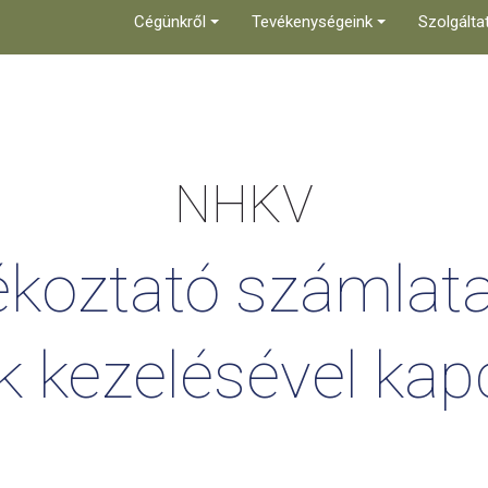
Cégünkről
Tevékenységeink
Szolgálta
NHKV
ékoztató
számlata
k
kezelésével
kap