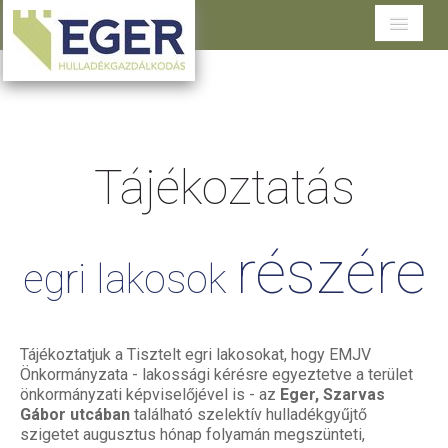
Cégünkről
Tevékenységeink
Tájékoztatás
Szolgáltatások területenként
Dokumentumtár
részére
Ügyfélszolgálat
egri
lakosok
Tájékoztatjuk a Tisztelt egri lakosokat, hogy EMJV
Önkormányzata - lakossági kérésre egyeztetve a terület
önkormányzati képviselőjével is - az
Eger, Szarvas
Gábor utcában
található szelektív hulladékgyűjtő
szigetet augusztus hónap folyamán megszünteti,