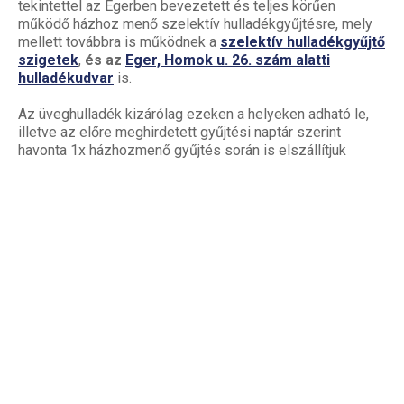
tekintettel az Egerben bevezetett és teljes körűen
működő házhoz menő szelektív hulladékgyűjtésre, mely
mellett továbbra is működnek a
szelektív hulladékgyűjtő
szigetek
,
és az
Eger, Homok u. 26. szám alatti
hulladékudvar
is.
Az üveghulladék kizárólag ezeken a helyeken adható le,
illetve az előre meghirdetett gyűjtési naptár szerint
havonta 1x házhozmenő gyűjtés során is elszállítjuk