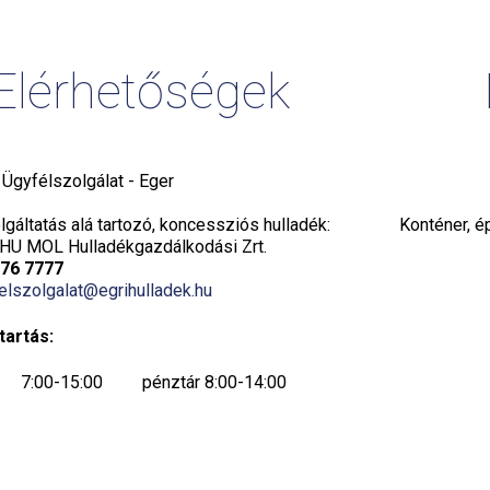
Elérhetőségek
i Ügyfélszolgálat - Eger
gáltatás alá tartozó, koncessziós hulladék:
Konténer, é
HU MOL Hulladékgazdálkodási Zrt.
776 7777
elszolgalat@egrihulladek.hu
tartás:
7:00-15:00 pénztár 8:00-14:00
7:00-15:00 pénztár 8:00-14:00
7:00-15:00 pénztár 8:00-14:00