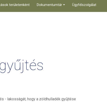
tások területenként
Dokumentumtár
Ügyfélszolgálat
gyűjtés
lés - lakosságát, hogy a zöldhulladék gyűjtése