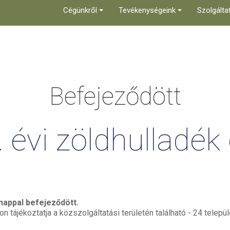
Cégünkről
Tevékenységeink
Szolgálta
Befejeződött
.
évi
zöldhulladék
 nappal befejeződött.
n tájékoztatja a közszolgáltatási területén található - 24 telepü