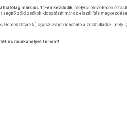
eláthatólag március 11-én kezdődik
, melyről előzetesen értesí
 segítő zöld zsákok kiosztását már az elszállítás megkezdése el
r, Homok Utca 26.) egész évben leadható a zöldhulladék, mely igé
etét és munkahelyet teremt!