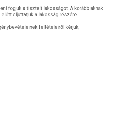
teni fogjuk a tisztelt lakosságot. A korábbiaknak
őtt eljuttatjuk a lakosság részére.
nybevételeinek feltételeiről kérjük,