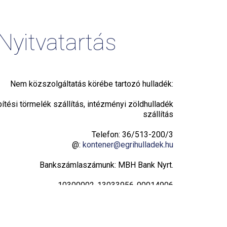
Nyitvatartás
Nem közszolgáltatás körébe tartozó hulladék:
pítési törmelék szállítás, intézményi zöldhulladék
szállítás
Telefon: 36/513-200/3
@:
kontener@egrihulladek.hu
Bankszámlaszámunk: MBH Bank Nyrt.
10300002-13033956-00014906
Adatvédelmi tájékoztató
Hulladékudvar