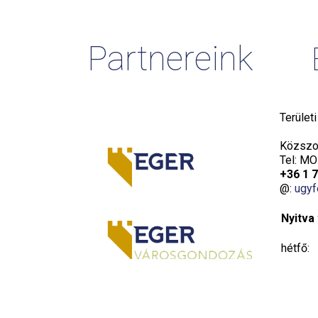
Partnereink
Terület
Közszol
Tel: MO
+36 1 
@:
ugyf
Nyitva 
hétfő:
kedd:
szerda: