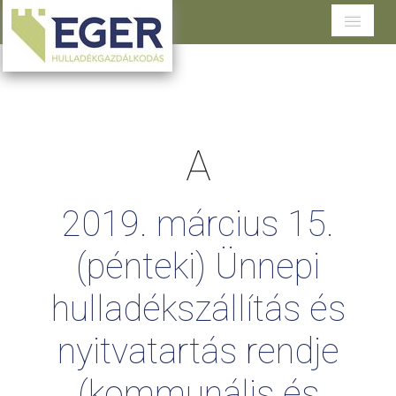
Cégünkről
Tevékenységeink
A
Szolgáltatások területenként
Dokumentumtár
2019.
március
15.
Ügyfélszolgálat
(pénteki)
Ünnepi
hulladékszállítás
és
nyitvatartás
rendje
(kommunális
és