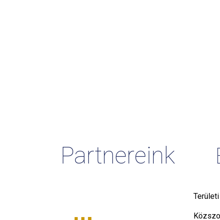
Partnereink
Terület
Közszol