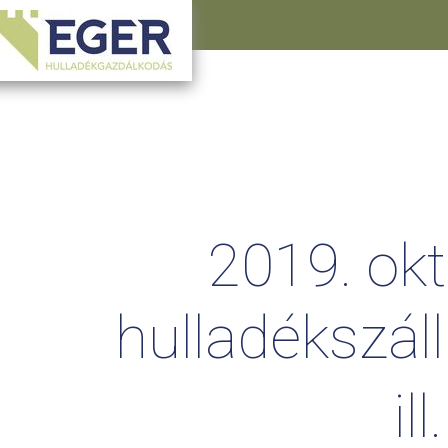
2019.
ok
hulladékszáll
ill.