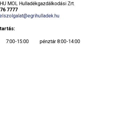
HU MOL Hulladékgazdálkodási Zrt.
776 7777
elszolgalat@egrihulladek.hu
tartás:
7:00-15:00 pénztár 8:00-14:00
7:00-15:00 pénztár 8:00-14:00
7:00-15:00 pénztár 8:00-14:00
7:00-19:00 pénztár 8:00-19:00
ök:
(14:00-19:00 csak készpénzes fizetés)
ügyfélfogadás szünetel, csak telefonos
ügyintézés történik 7:00-14:00