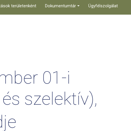
tások területenként
Dokumentumtár
Ügyfélszolgálat
mber
01-i
és
szelektív),
dje