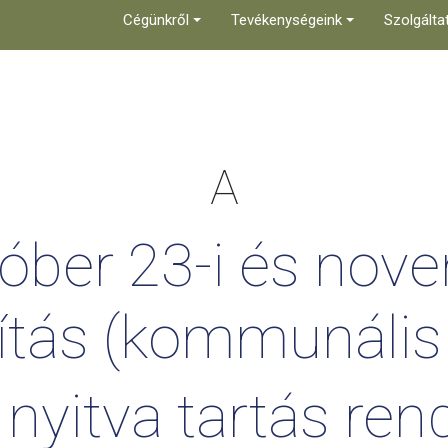
Cégünkről
Tevékenységeink
Szolgálta
A
tóber
23-i
és
nove
ítás
(kommunális
nyitva
tartás
ren