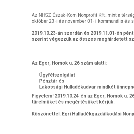
Az NHSZ Észak-Kom Nonprofit Kft., mint a térség k
október 23-i és november 01-i kommunális és szel
2019.10.23-án
szerdán és 2019.11.01-én pén
szerint végezzük az összes meghirdetett szol
Az Eger, Homok u. 26 szám alatti:
Ügyfélszolgálat
Pénztár és
Lakossági Hulladékudvar mindkét ünnepn
Figyelem! 2019.10.24-én az Eger, Homok u. 26
türelmüket és megértésüket kérjük.
Köszönettel: Egri Hulladékgazdálkodási Nonpr