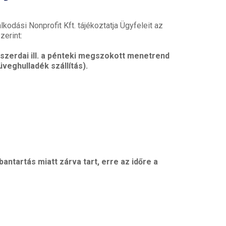
kodási Nonprofit Kft. tájékoztatja Ügyfeleit az
zerint:
 szerdai ill. a pénteki megszokott menetrend
veghulladék szállítás).
antartás miatt zárva tart, erre az időre a