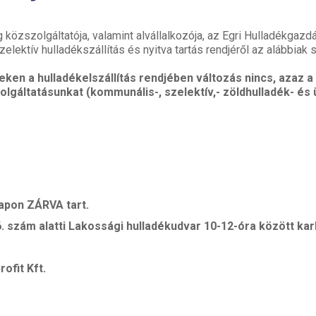
özszolgáltatója, valamint alvállalkozója, az Egri Hulladékgazdál
ektív hulladékszállítás és nyitva tartás rendjéről az alábbiak s
teken
a hulladékelszállítás rendjében változás nincs,
azaz a
gáltatásunkat (kommunális-, szelektív,- zöldhulladék- és ü
apon ZÁRVA tart.
. szám alatti Lakossági hulladékudvar 10-12-óra között karb
ofit Kft.