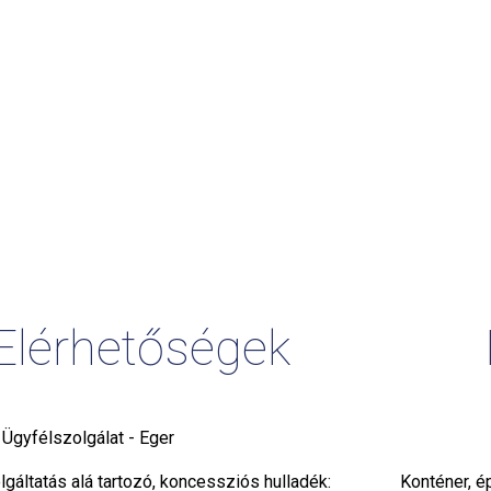
Elérhetőségek
i Ügyfélszolgálat - Eger
gáltatás alá tartozó, koncessziós hulladék:
Konténer, é