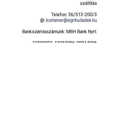
szállítás
Telefon: 36/513-200/3
@:
kontener@egrihulladek.hu
Bankszámlaszámunk: MBH Bank Nyrt.
10300002-13033956-00014906
Adatvédelmi tájékoztató
Hulladékudvar
Hétfő: 8:00 – 16:00
Kedd: 8:00 – 16:00
Szerda: 8:00 – 16:00
Csütörtök: 8:00 – 19:00
Péntek: 8:00 – 16:00