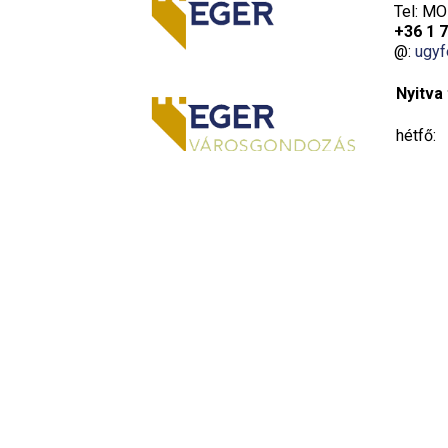
Tel: MO
+36 1 
@:
ugyf
Nyitva 
hétfő:
kedd:
szerda:
csütört
péntek: