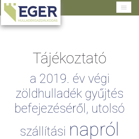
Cégünkről
Tevékenységeink
Tájékoztató
Szolgáltatások területenként
Dokumentumtár
a
2019.
év
végi
Ügyfélszolgálat
zöldhulladék
gyűjtés
befejezéséről,
utolsó
napról
szállítási