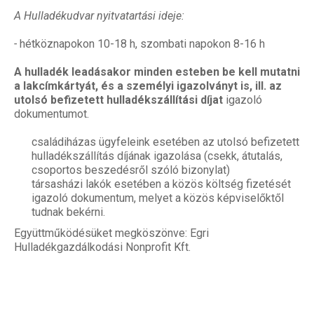
A Hulladékudvar nyitvatartási ideje:
-
hétköznapokon 10-18 h, szombati napokon 8-16 h
A hulladék leadásakor minden esteben be kell mutatni
a lakcímkártyát, és a személyi igazolványt is, ill. az
utolsó befizetett hulladékszállítási díjat
igazoló
dokumentumot.
családiházas ügyfeleink esetében az utolsó befizetett
hulladékszállítás díjának igazolása (csekk, átutalás,
csoportos beszedésről szóló bizonylat)
társasházi lakók esetében a közös költség fizetését
igazoló dokumentum, melyet a közös képviselőktől
tudnak bekérni.
Együttműködésüket megköszönve: Egri
Hulladékgazdálkodási Nonprofit Kft.