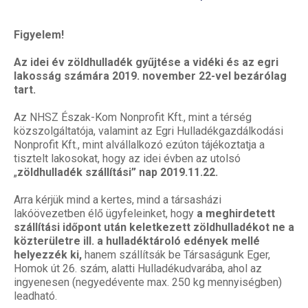
Figyelem!
Az idei év zöldhulladék gyűjtése a vidéki és az egri
lakosság számára 2019. november 22-vel bezárólag
tart.
Az NHSZ Észak-Kom Nonprofit Kft., mint a térség
közszolgáltatója, valamint az Egri Hulladékgazdálkodási
Nonprofit Kft., mint alvállalkozó ezúton tájékoztatja a
tisztelt lakosokat, hogy az idei évben az utolsó
„
zöldhulladék szállítási” nap 2019.11.22.
Arra kérjük mind a kertes, mind a társasházi
lakóövezetben élő ügyfeleinket, hogy
a meghirdetett
szállítási időpont után keletkezett zöldhulladékot ne a
közterületre ill. a hulladéktároló edények mellé
helyezzék ki,
hanem szállítsák be Társaságunk Eger,
Homok út 26. szám, alatti Hulladékudvarába, ahol az
ingyenesen (negyedévente max. 250 kg mennyiségben)
leadható.