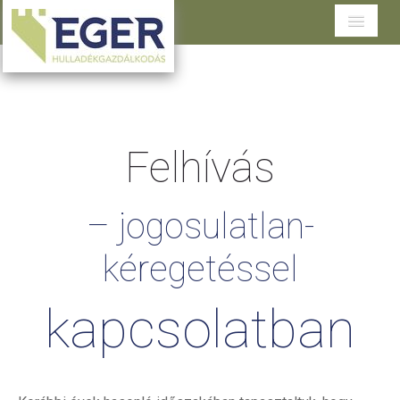
Cégünkről
Tevékenységeink
Felhívás
Szolgáltatások területenként
Dokumentumtár
–
jogosulatlan-
Ügyfélszolgálat
kéregetéssel
kapcsolatban