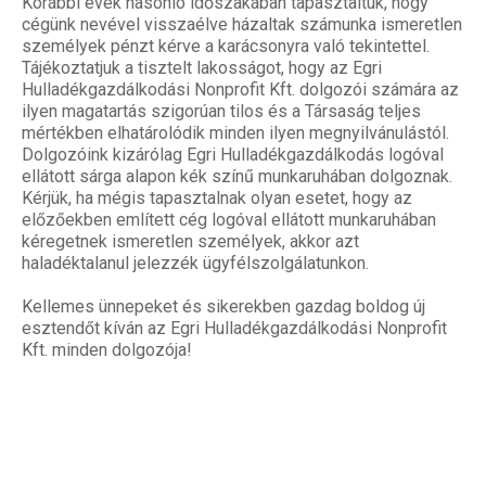
Korábbi évek hasonló időszakában tapasztaltuk, hogy
cégünk nevével visszaélve házaltak számunka ismeretlen
személyek pénzt kérve a karácsonyra való tekintettel.
Tájékoztatjuk a tisztelt lakosságot, hogy az Egri
Hulladékgazdálkodási Nonprofit Kft. dolgozói számára az
ilyen magatartás szigorúan tilos és a Társaság teljes
mértékben elhatárolódik minden ilyen megnyilvánulástól.
Dolgozóink kizárólag Egri Hulladékgazdálkodás logóval
ellátott sárga alapon kék színű munkaruhában dolgoznak.
Kérjük, ha mégis tapasztalnak olyan esetet, hogy az
előzőekben említett cég logóval ellátott munkaruhában
kéregetnek ismeretlen személyek, akkor azt
haladéktalanul jelezzék ügyfélszolgálatunkon.
Kellemes ünnepeket és sikerekben gazdag boldog új
esztendőt kíván az Egri Hulladékgazdálkodási Nonprofit
Kft. minden dolgozója!