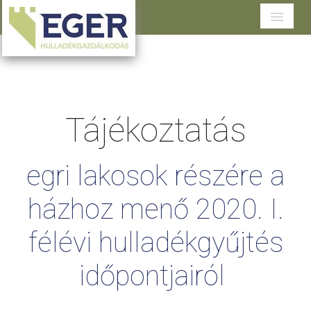
Cégünkről
Tevékenységeink
Tájékoztatás
Szolgáltatások területenként
Dokumentumtár
egri
lakosok
részére
a
Ügyfélszolgálat
házhoz
menő
2020.
I.
félévi
hulladékgyűjtés
időpontjairól