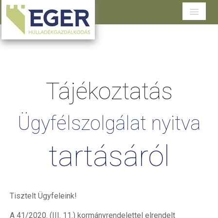
Cégünkről
Tevékenységeink
Tájékoztatás
Szolgáltatások területenként
Dokumentumtár
Ügyfélszolgálat
nyitva
Ügyfélszolgálat
tartásáról
Tisztelt Ügyfeleink!
A 41/2020. (III. 11.) kormányrendelettel elrendelt