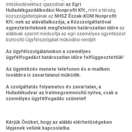
intézkedésekhez igazodóan
az Egri
Hulladékgazdálkodási Nonprofit Kft.,
mint a térség
közszolgáltatójának az
NHSZ Észak-KOM Nonprofit
Kft.-nek az alávállalkozója
, a Közszolgáltatóval
egyeztetetteknek megfelelően határozatlan időre
az
alábbiak szerint módosítja az egri személyes ügyintézést
biztosító Ügyfélszolgálat működési rendjét:
Az ügyfélszolgálatunkon a személyes
ügyfélfogadást határozatlan időre felfüggesztettük!
Az ügyintézés menete telefonon és e-mailben
továbbra is zavartalanul működik.
A szolgáltatás folyamatos és zavartalan, a
Hulladékudvar az Iratmegsemmisítő nyitva, csak a
személyes ügyfélfogadás szünetel!
Kérjük Önöket, hogy az alábbi elérhetőségeken
lépjenek velünk kapcsolatba.