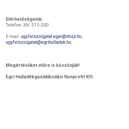
Elérhetőségeink:
Telefon: 36/ 513-200
E-mail
ugyfelszolgalat.eger@nhsz.hu
;
ugyfelszolgalat@egrihulladek.hu
Megértésüket előre is köszönjük!
Egri Hulladékgazdálkodási Nonprofit Kft.