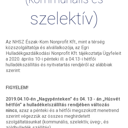
szelektív)
Az NHSZ Észak-Kom Nonprofit Kft., mint a térség
közszolgáltatója és alvállalkozója, az Egri
Hulladékgazdálkodási Nonprofit Kft. tájékoztatja Ügyfeleit
a 2020. április 10-i pénteki ill. a 04.13-i hétfői
hulladékszállítás és nyitvatartás rendjéről az alábbiak
szerint:
FIGYELEM!
2019.04.10-én „Nagypénteken” és 04. 13 - án „Húsvét
hétfőn” a hulladékelszállítás rendjében változás
nincs
, azaz a pénteki és a hétfői megszokott menetrend
szerint végezzük az összes meghirdetett
szolgáltatásunkat (kommunális, szelektív, üveg-, és
zöldhulladék szállítás).