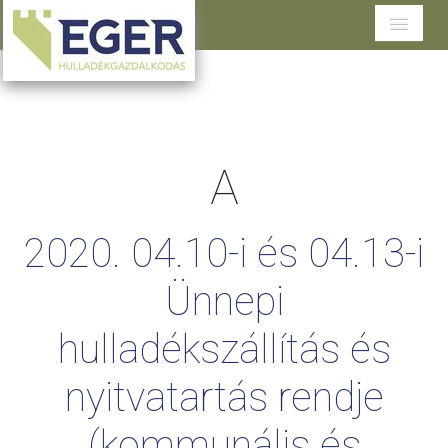
Cégünkről
Tevékenységeink
A
Szolgáltatások területenként
Dokumentumtár
2020.
04.10-i
és
04.13-i
Ügyfélszolgálat
Ünnepi
hulladékszállítás
és
nyitvatartás
rendje
(kommunális
és