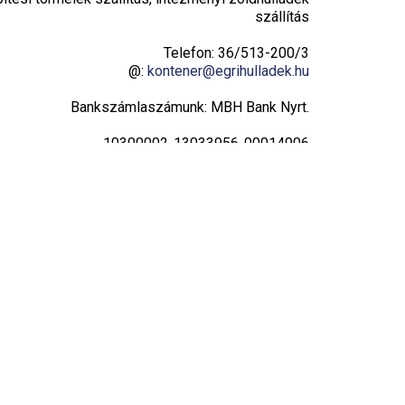
szállítás
Telefon: 36/513-200/3
@:
kontener@egrihulladek.hu
Bankszámlaszámunk: MBH Bank Nyrt.
10300002-13033956-00014906
Adatvédelmi tájékoztató
Hulladékudvar
Hétfő: 8:00 – 16:00
Kedd: 8:00 – 16:00
Szerda: 8:00 – 16:00
Csütörtök: 8:00 – 19:00
Péntek: 8:00 – 16:00