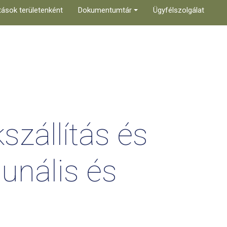
tások területenként
Dokumentumtár
Ügyfélszolgálat
szállítás
és
unális
és