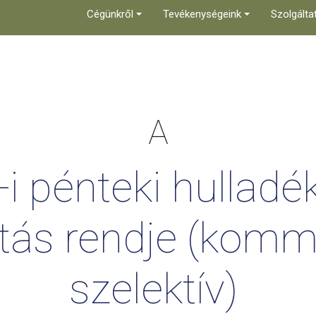
Cégünkről
Tevékenységeink
Szolgálta
A
-i
pénteki
hulladék
tás
rendje
(komm
szelektív)