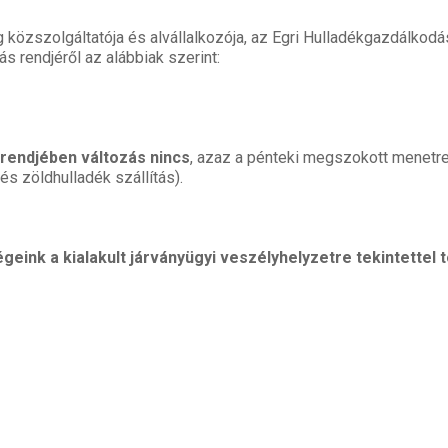
közszolgáltatója és alvállalkozója, az Egri Hulladékgazdálkodási 
ás rendjéről az alábbiak szerint:
 rendjében változás nincs
, azaz a pénteki megszokott menetr
és zöldhulladék szállítás).
geink a kialakult járványügyi veszélyhelyzetre tekintettel 