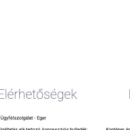
Elérhetőségek
i Ügyfélszolgálat - Eger
gáltatás alá tartozó, koncessziós hulladék:
Konténer, é