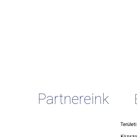
Partnereink
Terület
Közszol