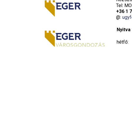
Tel: MO
+36 1 
@:
ugyf
Nyitva 
hétfő:
kedd:
szerda:
csütört
péntek: