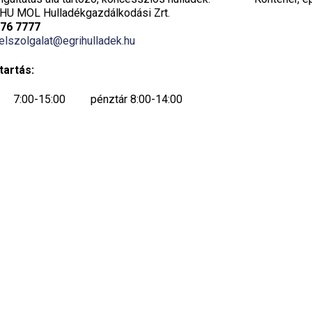
HU MOL Hulladékgazdálkodási Zrt.
776 7777
elszolgalat@egrihulladek.hu
tartás:
7:00-15:00 pénztár 8:00-14:00
7:00-15:00 pénztár 8:00-14:00
7:00-15:00 pénztár 8:00-14:00
7:00-19:00 pénztár 8:00-19:00
ök:
(14:00-19:00 csak készpénzes fizetés)
ügyfélfogadás szünetel, csak telefonos
ügyintézés történik 7:00-14:00