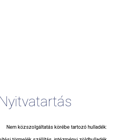
Nyitvatartás
Nem közszolgáltatás körébe tartozó hulladék:
pítési törmelék szállítás, intézményi zöldhulladék