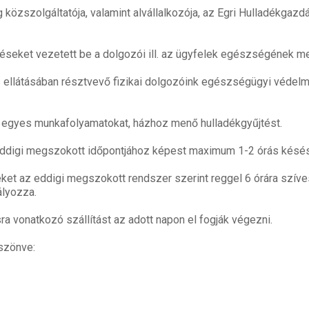
közszolgáltatója, valamint alvállalkozója, az Egri Hulladékgazdál
éseket vezetett be a dolgozói ill. az ügyfelek egészségének 
s ellátásában résztvevő fizikai dolgozóink egészségügyi védel
 egyes munkafolyamatokat, házhoz menő hulladékgyűjtést.
az eddigi megszokott időpontjához képest maximum 1-2 órás késés
ket az eddigi megszokott rendszer szerint reggel 6 órára szíves
ályozza.
sra vonatkozó szállítást az adott napon el fogják végezni.
szönve: