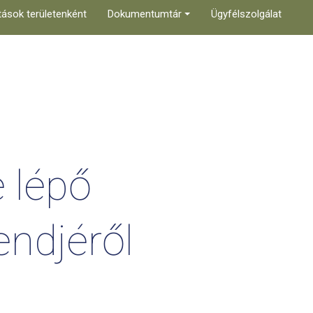
tások területenként
Dokumentumtár
Ügyfélszolgálat
e
lépő
ndjéről