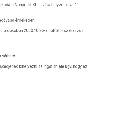
kodási Nonprofit Kft. a vírushelyzetre való
megóvása érdekében.
me érdekében 2020.10.26-a hétfőtől szakaszos
 várható.
kedjenek kihelyezni az ingatlan elé úgy, hogy az