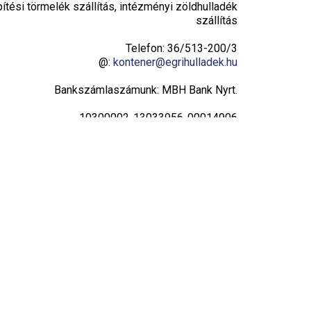
pítési törmelék szállítás, intézményi zöldhulladék
szállítás
Telefon: 36/513-200/3
@:
kontener@egrihulladek.hu
Bankszámlaszámunk: MBH Bank Nyrt.
10300002-13033956-00014906
Adatvédelmi tájékoztató
Hulladékudvar
Hétfő: 8:00 – 16:00
Kedd: 8:00 – 16:00
Szerda: 8:00 – 16:00
Csütörtök: 8:00 – 19:00