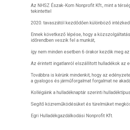
Az NHSZ Észak-Kom Nonprofit Kft., mint a térség 
tekintettel
2020. tavaszától kezdődően különböző intézked
Ennek következő lépése, hogy a közszolgáltatá
időrendben veszik fel a munkát,
így nem minden esetben 6 órakor kezdik meg az
Az érintett ingatlanról elszállított hulladékok 
Továbbra is kérünk mindenkit, hogy az edényzete
a gyalogos és járműforgalmat forgalmat ne akad
Kollégáink a hulladéknaptár szerinti hulladéktípu
Segítő közreműködésüket és türelmüket megkö
Egri Hulladékgazdálkodási Nonprofit Kft.