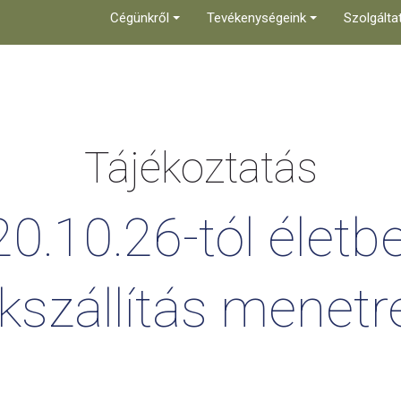
Cégünkről
Tevékenységeink
Szolgálta
Tájékoztatás
0.10.26-tól
életb
kszállítás
menetre