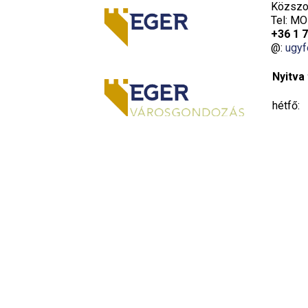
Közszol
Tel: MO
+36 1 
@:
ugyf
Nyitva 
hétfő:
kedd:
szerda:
csütört
péntek: