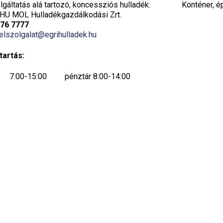
gáltatás alá tartozó, koncessziós hulladék:
Konténer, é
HU MOL Hulladékgazdálkodási Zrt.
776 7777
elszolgalat@egrihulladek.hu
tartás:
7:00-15:00 pénztár 8:00-14:00
7:00-15:00 pénztár 8:00-14:00
7:00-15:00 pénztár 8:00-14:00
7:00-19:00 pénztár 8:00-19:00
ök:
(14:00-19:00 csak készpénzes fizetés)
ügyfélfogadás szünetel, csak telefonos
ügyintézés történik 7:00-14:00