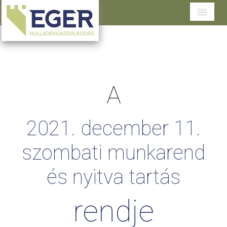
Cégünkről
Tevékenységeink
A
Szolgáltatások területenként
Dokumentumtár
2021.
december
11.
Ügyfélszolgálat
szombati
munkarend
és
nyitva
tartás
rendje