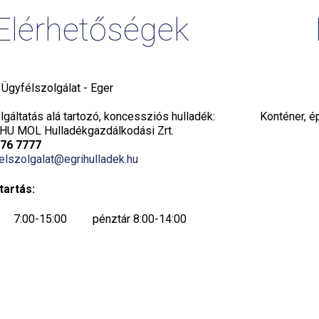
Elérhetőségek
i Ügyfélszolgálat - Eger
gáltatás alá tartozó, koncessziós hulladék:
Konténer, é
HU MOL Hulladékgazdálkodási Zrt.
776 7777
elszolgalat@egrihulladek.hu
tartás:
7:00-15:00 pénztár 8:00-14:00
7:00-15:00 pénztár 8:00-14:00
7:00-15:00 pénztár 8:00-14:00
7:00-19:00 pénztár 8:00-19:00
ök: