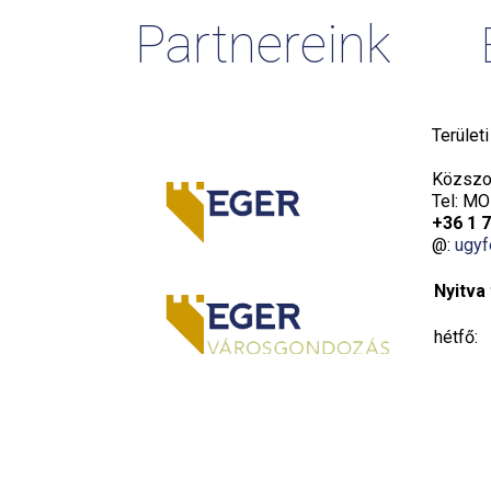
Partnereink
Terület
Közszol
Tel: MO
+36 1 
@:
ugyf
Nyitva 
hétfő:
kedd:
szerda:
csütört