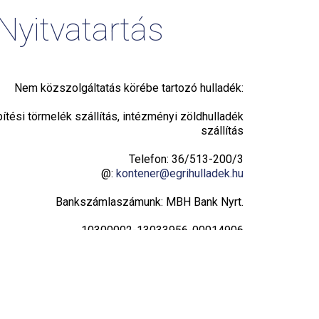
Nyitvatartás
Nem közszolgáltatás körébe tartozó hulladék:
pítési törmelék szállítás, intézményi zöldhulladék
szállítás
Telefon: 36/513-200/3
@:
kontener@egrihulladek.hu
Bankszámlaszámunk: MBH Bank Nyrt.
10300002-13033956-00014906
Adatvédelmi tájékoztató
Hulladékudvar
Hétfő: 8:00 – 16:00