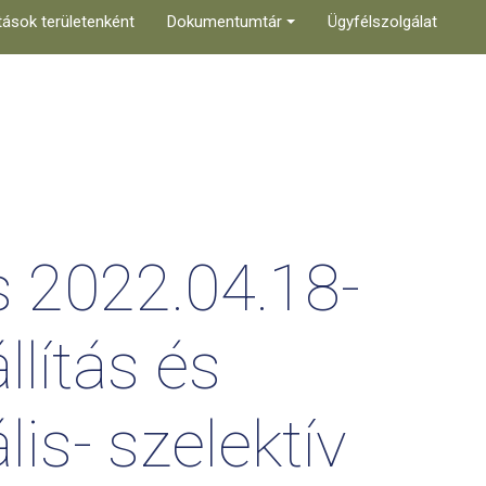
tások területenként
Dokumentumtár
Ügyfélszolgálat
s
2022.04.18-
llítás
és
is-
szelektív