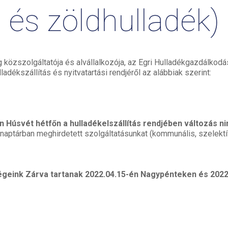
és
zöldhulladék)
közszolgáltatója és alvállalkozója, az Egri Hulladékgazdálkodási 
ulladékszállítás és nyitvatartási rendjéről az alábbiak szerint:
 Húsvét hétfőn a hulladékelszállítás rendjében változás ni
ptárban meghirdetett szolgáltatásunkat (kommunális, szelektív-
ségeink Zárva tartanak 2022.04.15-én Nagypénteken és 2022