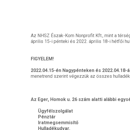
Az NHSZ Észak-Kom Nonprofit Kft., mint a térség 
április 15-i pénteki és 2022. április 18-i hétfői h
FIGYELEM!
2022.04.15-én Nagypénteken és 2022.04.18-án
menetrend szerint végezzük az összes hulladékna
Az Eger, Homok u. 26 szám alatti alábbi egy
Ügyfélszolgálat
Pénztár
Iratmegsemmisítő
Hulladékudvar.