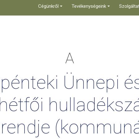
Cégünkről
Tevékenységeink
Szolgálta
A
pénteki
Ünnepi
é
hétfői
hulladékszá
rendje
(kommunál