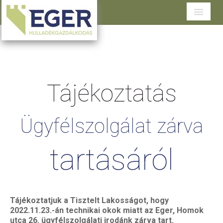
Cégünkről
Tevékenységeink
Tájékoztatás
Szolgáltatások területenként
Dokumentumtár
Ügyfélszolgálat
zárva
Ügyfélszolgálat
tartásáról
Tájékoztatjuk a Tisztelt Lakosságot, hogy
2022.11.23.-án technikai okok miatt az Eger, Homok
utca 26. ügyfélszolgálati irodánk zárva tart.