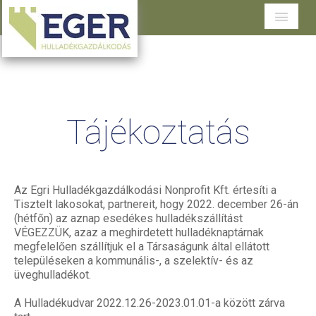
Cégünkről
Tevékenységeink
Tájékoztatás
Szolgáltatások területenként
Dokumentumtár
Ügyfélszolgálat
Az Egri Hulladékgazdálkodási Nonprofit Kft. értesíti a
Tisztelt lakosokat, partnereit, hogy 2022. december 26-án
(hétfőn) az aznap esedékes hulladékszállítást
VÉGEZZÜK, azaz a meghirdetett hulladéknaptárnak
megfelelően szállítjuk el a Társaságunk által ellátott
településeken a kommunális-, a szelektív- és az
üveghulladékot.
A Hulladékudvar 2022.12.26-2023.01.01-a között zárva