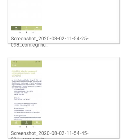
Screenshot_2020-08-02-11-54-25-
098_com.egrihu...
Screenshot_2020-08-02-11-54-45-