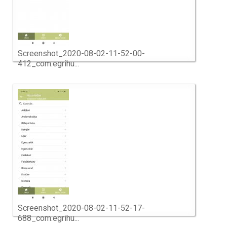
Screenshot_2020-08-02-11-52-00-
412_com.egrihu...
Screenshot_2020-08-02-11-52-17-
688_com.egrihu...