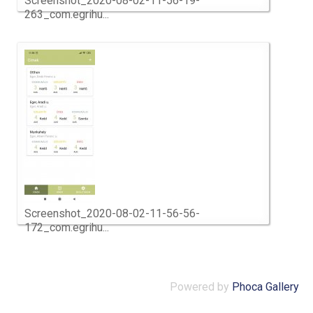
Screenshot_2020-08-02-11-56-19-
263_com.egrihu...
Screenshot_2020-08-02-11-56-56-
172_com.egrihu...
Powered by
Phoca Gallery