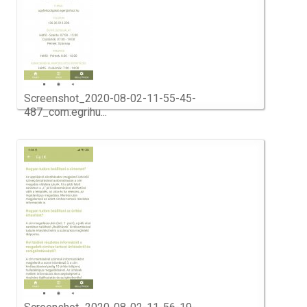
Screenshot_2020-08-02-11-55-45-
487_com.egrihu...