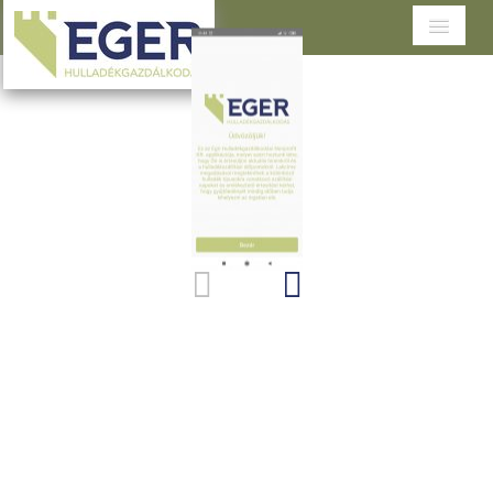
Cégünkről
Tevékenységeink
Szolgáltatások területenként
Dokumentumtár
Ügyfélszolgálat