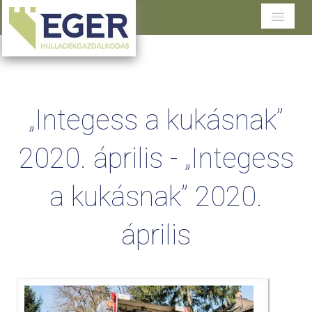
Cégünkről
Tevékenységeink
„Integess a kukásnak”
Szolgáltatások területenként
2020. április - „Integess
Dokumentumtár
Ügyfélszolgálat
a kukásnak” 2020.
április