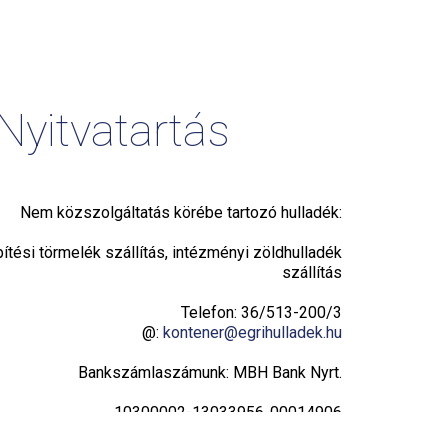
Nyitvatartás
Nem közszolgáltatás körébe tartozó hulladék:
pítési törmelék szállítás, intézményi zöldhulladék
szállítás
Telefon: 36/513-200/3
@:
kontener@egrihulladek.hu
Bankszámlaszámunk: MBH Bank Nyrt.
10300002-13033956-00014906