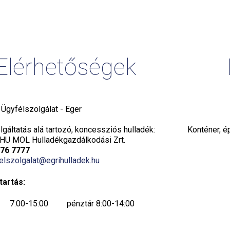
Elérhetőségek
i Ügyfélszolgálat - Eger
gáltatás alá tartozó, koncessziós hulladék:
Konténer, é
HU MOL Hulladékgazdálkodási Zrt.
776 7777
elszolgalat@egrihulladek.hu
tartás:
7:00-15:00 pénztár 8:00-14:00
7:00-15:00 pénztár 8:00-14:00