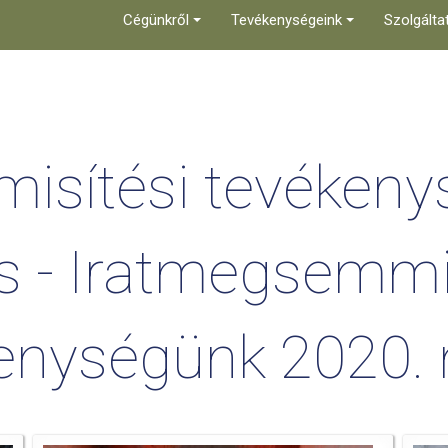
Cégünkről
Tevékenységeink
Szolgálta
isítési tevékeny
 - Iratmegsemmi
enységünk 2020.