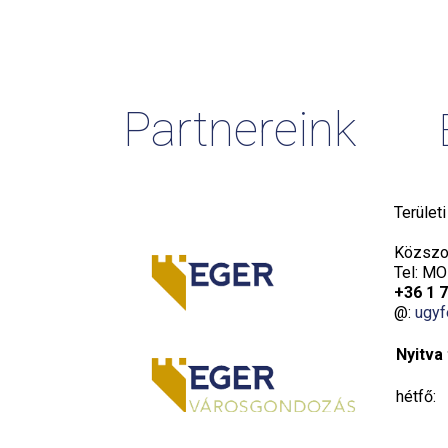
Partnereink
Terület
Közszol
Tel: MO
+36 1 
@:
ugyf
Nyitva 
hétfő:
kedd: