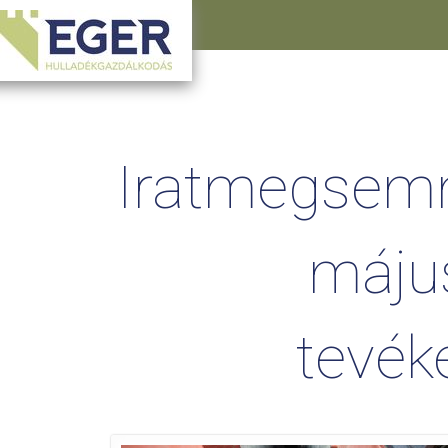
Iratmegsemm
május
tevék