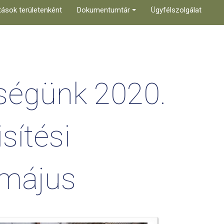
tások területenként
Dokumentumtár
Ügyfélszolgálat
ségünk 2020.
sítési
 május