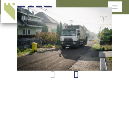
Cégünkről
Tevékenységeink
Szolgáltatások területenként
Dokumentumtár
Ügyfélszolgálat